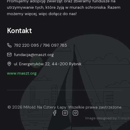
Promujemy adopcję zwierząt oraz zbieramy fundusze na
utrzymywanie tych, które żyją w murach schroniska. Razem
możemy więcej, więc dołącz do nas!
Kontakt
792 220 095 / 796 097 785
fundacja@maszt.org
ul. Energetyków 22, 44-200 Rybnik
www.maszt.org
©
2026
Miłość Na Cztery Łapy. Wszelkie prawa zastrzeżone.
Facebook
Instagram - Fundacja Maszt
Instagram - Miłość Na Czt
Image designed by
Freepik