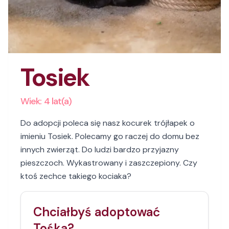
Tosiek
Wiek:
4
lat(a)
Do adopcji poleca się nasz kocurek trójłapek o
imieniu Tosiek. Polecamy go raczej do domu bez
innych zwierząt. Do ludzi bardzo przyjazny
pieszczoch. Wykastrowany i zaszczepiony. Czy
ktoś zechce takiego kociaka?
Chciałbyś adoptować
Tośka
?