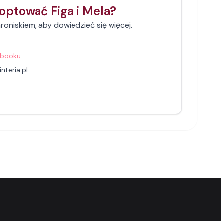
doptować
Figa i Mela
?
hroniskiem, aby dowiedzieć się więcej.
ebooku
nteria.pl