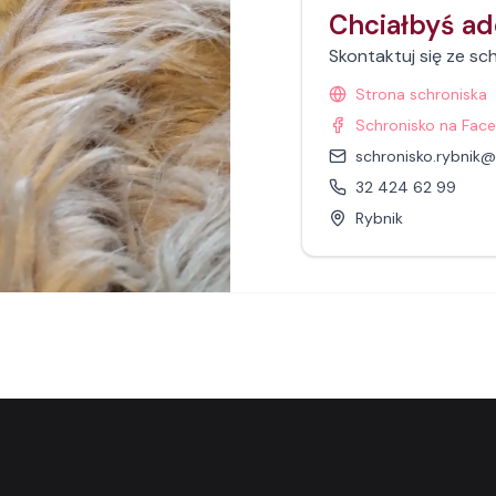
Chciałbyś a
Skontaktuj się ze sc
Strona schroniska
Schronisko na Fac
schronisko.rybnik@i
32 424 62 99
Rybnik