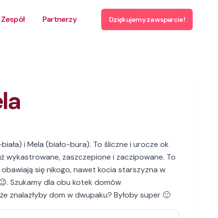
Zespół
Partnerzy
Dziękujemy za wsparcie!
ela
biała) i Mela (biało-bura). To śliczne i urocze ok
już wykastrowane, zaszczepione i zaczipowane. To
e obawiają się nikogo, nawet kocia starszyzna w
a 😉. Szukamy dla obu kotek domów
że znalazłyby dom w dwupaku? Byłoby super 🙂