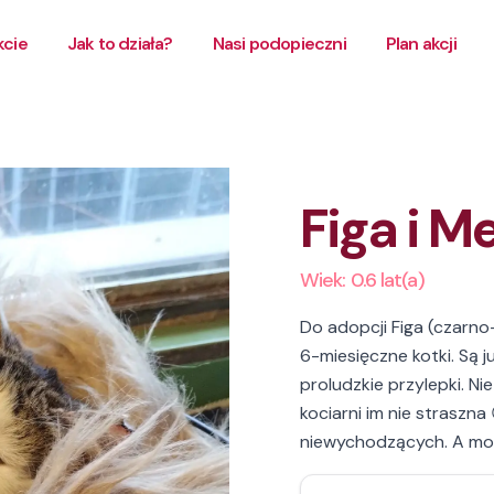
kcie
Jak to działa?
Nasi podopieczni
Plan akcji
Figa i M
Wiek:
0.6
lat(a)
Do adopcji Figa (czarno-
6-miesięczne kotki. Są 
proludzkie przylepki. Ni
kociarni im nie straszn
niewychodzących. A mo